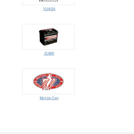
YUASA
ZUBR
Мотор Сич