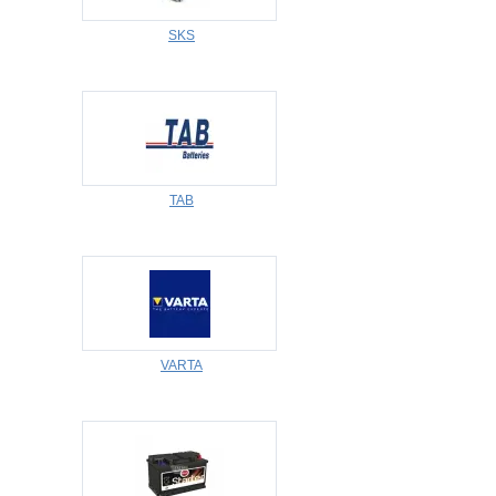
SKS
TAB
VARTA