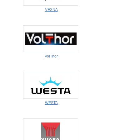
VESNA
VolThor
WESTA