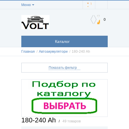
Меню
0
Каталог
Главная
/
Автоакумулятори
/
180-240 Аh
Показать фильтр
180-240 Аh
/
49 товаров