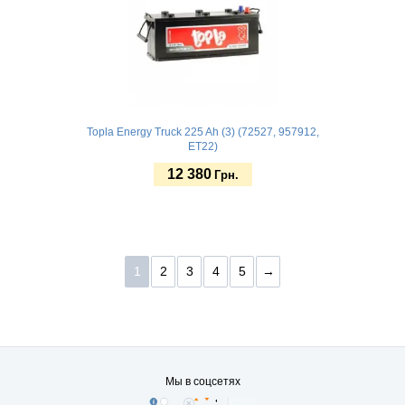
Topla Energy Truck 225 Ah (3) (72527, 957912,
ET22)
12 380
Грн.
Купить
1
2
3
4
5
→
Мы в соцсетях