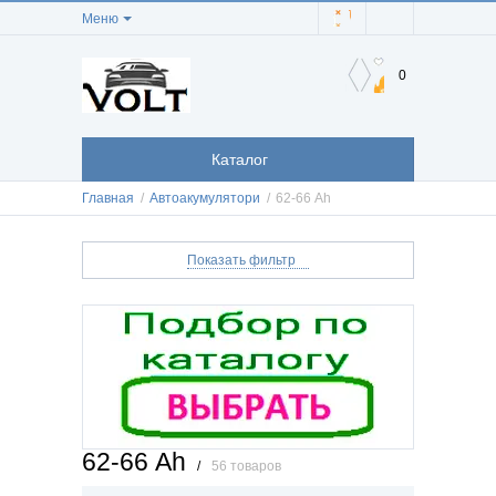
Меню
0
Каталог
Главная
/
Автоакумулятори
/
62-66 Аh
Показать фильтр
62-66 Аh
/
56 товаров