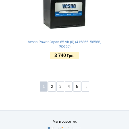
Vesna Power Japan 65 Ah (0) (415865, 56568,
PO65J)
3 740
Грн.
Купить
1
2
3
4
5
→
Мы в соцсетях