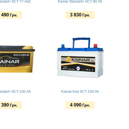
andart+ 6СТ-77 АзЕ
Kainar Standart+ 6СТ-90 Ah
 490
3 830
Грн.
Грн.
ь
Купить
andart+ 6СТ-100 Ah
Kainar Asia 6СТ-100 Ah
 390
4 090
Грн.
Грн.
ь
Купить