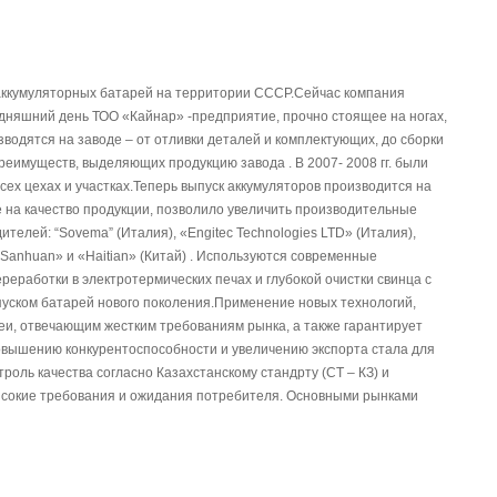
 аккумуляторных батарей на территории СССР.Сейчас компания
дняшний день ТОО «Кайнар» -предприятие, прочно стоящее на ногах,
водятся на заводе – от отливки деталей и комплектующих, до сборки
преимуществ, выделяющих продукцию завода . В 2007- 2008 гг. были
х цехах и участках.Теперь выпуск аккумуляторов производится на
 на качество продукции, позволило увеличить производительные
елей: “Sovema” (Италия), «Engitec Technologies LTD» (Италия),
«Sanhuan» и «Haitian» (Китай) . Используются современные
реработки в электротермических печах и глубокой очистки свинца с
ыпуском батарей нового поколения.Применение новых технологий,
и, отвечающим жестким требованиям рынка, а также гарантирует
овышению конкурентоспособности и увеличению экспорта стала для
ль качества согласно Казахстанскому стандрту (СТ – КЗ) и
высокие требования и ожидания потребителя. Основными рынками