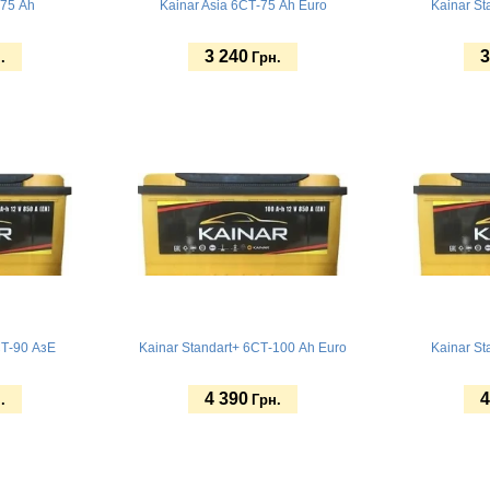
-75 Ah
Kainar Asia 6СТ-75 Ah Euro
Kainar St
3 240
3
.
Грн.
Купить
Купит
СТ-90 АзЕ
Kainar Standart+ 6СТ-100 Ah Euro
Kainar St
4 390
4
.
Грн.
Купить
Купит