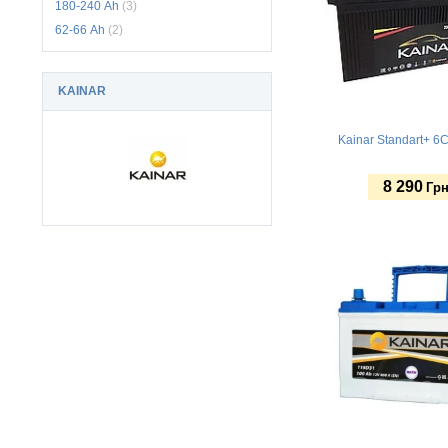
180-240 Аh
(3)
62-66 Аh
(2)
KAINAR
Kainar Standart+ 6
8 290
Грн
Купить