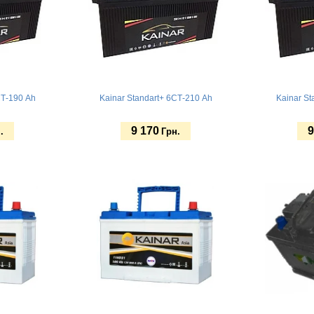
СТ-190 Ah
Kainar Standart+ 6СТ-210 Ah
Kainar St
9 170
9
.
Грн.
Купить
Купит