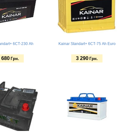
andart+ 6СТ-230 Ah
Kainar Standart+ 6СТ-75 Ah Euro
 680
3 290
Грн.
Грн.
ь
Купить