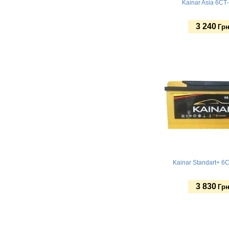
Kainar Asia 6СТ
3 240
Грн
Купить
Kainar Standart+ 6
3 830
Грн
Купить