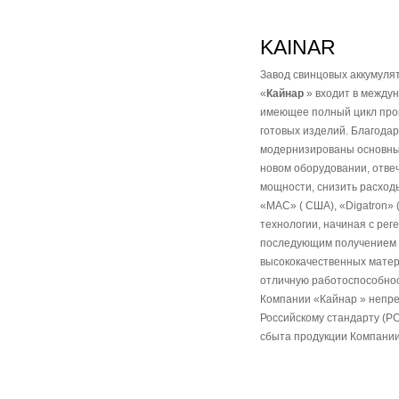
KAINAR
Завод свинцовых аккумулят
«
Кайнар
» входит в между
имеющее полный цикл произ
готовых изделий. Благодар
модернизированы основные
новом оборудовании, отве
мощности, снизить расходы
«MAC» ( США), «Digatron» 
технологии, начиная с рег
последующим получением ни
высококачественных матер
отличную работоспособнос
Компании «Кайнар » непре
Российскому стандарту (Р
сбыта продукции Компании