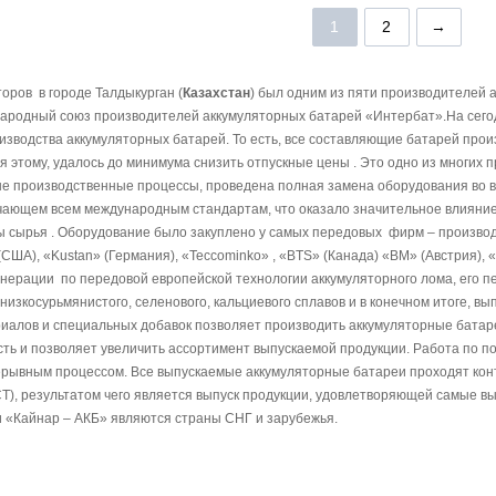
1
2
→
оров в городе Талдыкурган (
Казахстан
) был одним из пяти производителей
народный союз производителей аккумуляторных батарей «Интербат».На сего
водства аккумуляторных батарей. То есть, все составляющие батарей произ
я этому, удалось до минимума снизить отпускные цены . Это одно из многих 
 производственные процессы, проведена полная замена оборудования во все
чающем всем международным стандартам, что оказало значительное влияние
 сырья . Оборудование было закуплено у самых передовых фирм – производит
(США), «Kustan» (Германия), «Teccominko» , «BTS» (Канада) «BM» (Австрия), 
енерации по передовой европейской технологии аккумуляторного лома, его пе
зкосурьмянистого, селенового, кальциевого сплавов и в конечном итоге, в
иалов и специальных добавок позволяет производить аккумуляторные батаре
ть и позволяет увеличить ассортимент выпускаемой продукции.
Работа по п
рывным процессом. Все выпускаемые аккумуляторные батареи проходят контро
СТ), результатом чего является выпуск продукции, удовлетворяющей самые 
 «Кайнар – АКБ» являются страны СНГ и зарубежья.