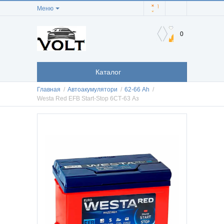
Меню
0
Каталог
Главная
/
Автоакумулятори
/
62-66 Аh
/
Westa Red EFB Start-Stop 6СТ-63 Аз