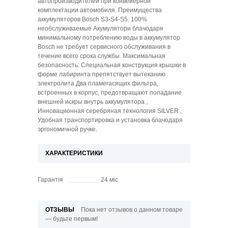
автопроизводителей при конвейерной
комплектации автомобиля. Преимущества
аккумуляторов Bosch S3-S4-S5: 100%
необслуживаемые Акумулятори блачодаря
минимальному потреблению воды в аккумулятор
Bosch не требует сервисного обслуживания в
течение всего срока службы. Максимальная
безопасность: Специальная конструкция крышки в
форме лабиринта препятствует вытеканию
электролита Два пламегасящих фильтра,
встроенных в корпус, предотвращают попадание
внешней искры внутрь аккумулятора ,
Инновационная серебряная технология SILVER ,
Удобная транспортировка и установка блачодаря
эргономичной ручке.
ХАРАКТЕРИСТИКИ
Гарантія
24 мic
ОТЗЫВЫ
Пока нет отзывов о данном товаре
— будьте первым!