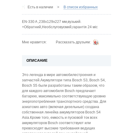
Есть в наличии
В список избранных
EN-330 A ,238x129x227 мм,вузький.
+Обратний,Необслуговуємий,гарантія 24 міс
Рассказать друзьям:
Мне нравится:
ОПИСАНИЕ
Это легенда в мире автомобилестроения и
запчастей.Акумулятори типа Bosch S3, Bosch S4,
Bosch S5 были разработаны таким образом, что
для каждого автомобиля Bosch предлачает
батарею, максимально соответствующую уровню
энергопотребления транспортного средства. Для
азиатских авто (включая дизельные) создана
собственная линейка аккумуляторов Bosch S4
Asia.Кроме того, емкость и пусковой ток всех
аккумуляторов Bosch соответствуют или
превосходят высокие требования ведущих